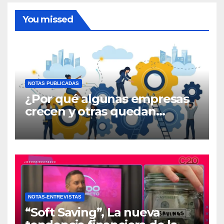
You missed
NOTAS PUBLICADAS
¿Por qué algunas empresas
crecen y otras quedan
atrapadas en el día a día?
NOTAS-ENTREVISTAS
“Soft Saving”, La nueva