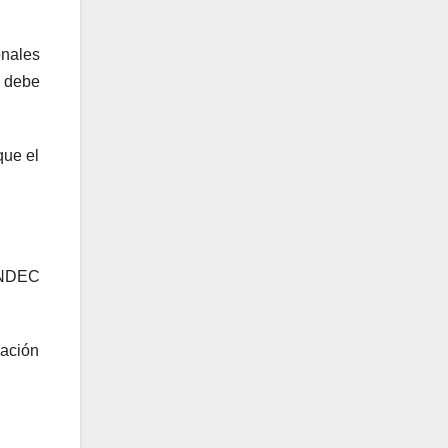
onales
 debe
que el
 INDEC
lación