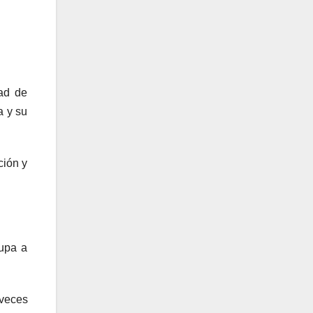
dad de
a y su
ción y
cupa a
veces