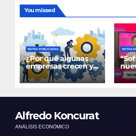
You missed
NOTAS PUBLICADAS
NOTAS-E
¿Por qué algunas
“Sof
empresas crecen y
nue
otras quedan
fina
atrapadas en el día
gene
a día?
Alfredo Koncurat
ANÁLISIS ECONÓMICO