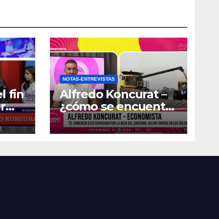
NOTAS-ENTREVISTAS
l fin
Alfredo Koncurat –
r
¿cómo se encuentra
la actividad
económica del país?