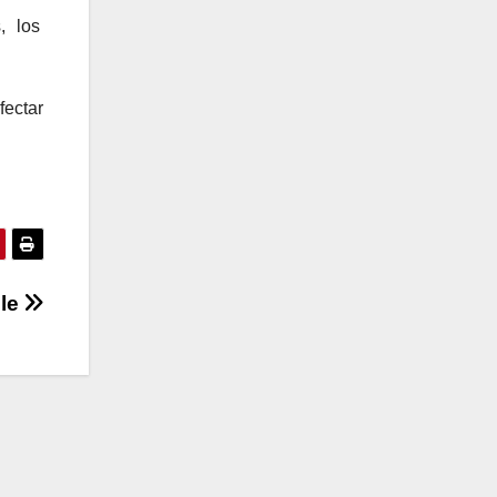
s, los
fectar
ble