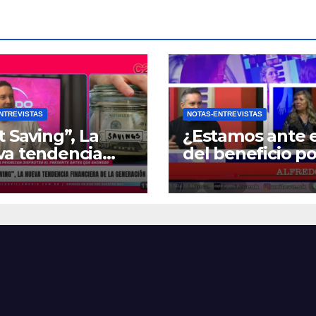
NTREVISTAS
NOTAS-ENTREVISTAS
t Saving”, La
¿Estamos ante e
va tendencia
del beneficio po
nciera de la
Zona Fría?
ración Z