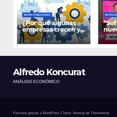
NOTAS PUBLICADAS
NOTAS-E
¿Por qué algunas
“Sof
empresas crecen y
nue
otras quedan
fina
atrapadas en el día
gene
a día?
Alfredo Koncurat
ANÁLISIS ECONÓMICO
Funciona gracias a WordPress
|
Tema: Newsup de
Themeansar