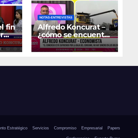
NOTAS-ENTREVISTAS
l fin
Alfredo Koncurat –
r
¿cómo se encuentra
la actividad
económica del país?
nto Estratégico
Servicios
Compromiso
Empresarial
Papers