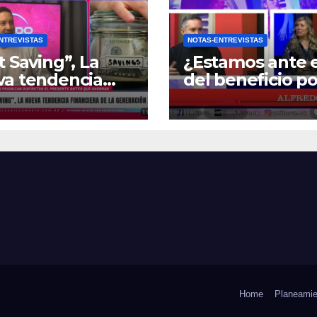
NTREVISTAS
NOTAS-ENTREVISTAS
t Saving”, La
¿Estamos ante e
va tendencia
del beneficio po
nciera de la
Zona Fría?
ración Z
Home
Planeamie