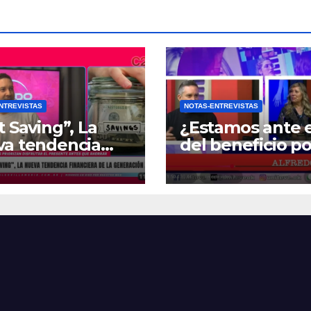
NTREVISTAS
NOTAS-ENTREVISTAS
t Saving”, La
¿Estamos ante e
va tendencia
del beneficio po
nciera de la
Zona Fría?
ración Z