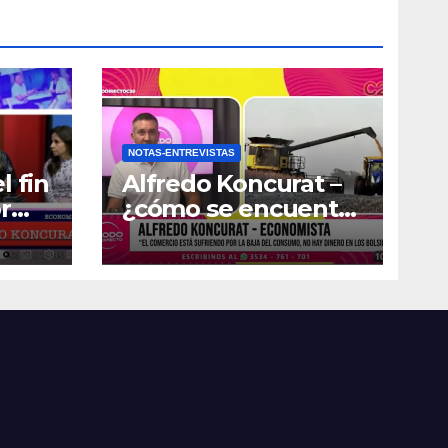
NOTAS-ENTREVISTAS
l fin
Alfredo Koncurat –
r
¿cómo se encuentra
la actividad
económica del país?