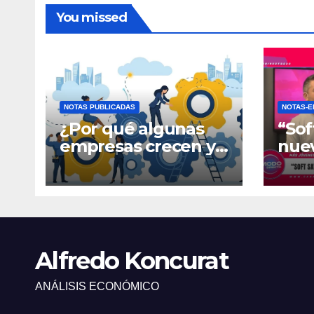
You missed
NOTAS PUBLICADAS
NOTAS-E
¿Por qué algunas
“Sof
empresas crecen y
nue
otras quedan
fina
atrapadas en el día
gene
a día?
Alfredo Koncurat
ANÁLISIS ECONÓMICO