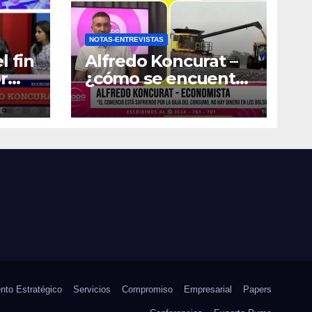
NOTAS-ENTREVISTAS
l fin
Alfredo Koncurat –
r
¿cómo se encuentra
la actividad
económica del país?
nto Estratégico
Servicios
Compromiso
Empresarial
Papers