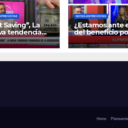
NTREVISTAS
NOTAS-ENTREVISTAS
t Saving”, La
¿Estamos ante e
va tendencia
del beneficio po
nciera de la
Zona Fría?
ración Z
Home
Planeamie