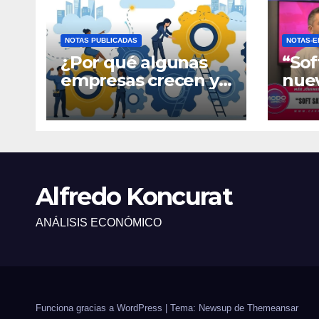
NOTAS PUBLICADAS
NOTAS-E
¿Por qué algunas
“Sof
empresas crecen y
nue
otras quedan
fina
atrapadas en el día
gene
a día?
Alfredo Koncurat
ANÁLISIS ECONÓMICO
Funciona gracias a WordPress
|
Tema: Newsup de
Themeansar