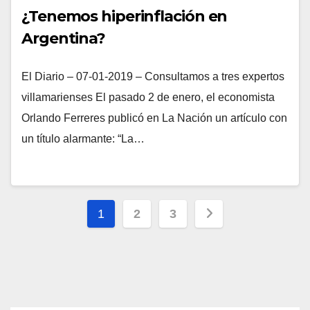
¿Tenemos hiperinflación en
Argentina?
El Diario – 07-01-2019 – Consultamos a tres expertos
villamarienses El pasado 2 de enero, el economista
Orlando Ferreres publicó en La Nación un artículo con
un título alarmante: “La…
Paginación
1
2
3
de
entradas