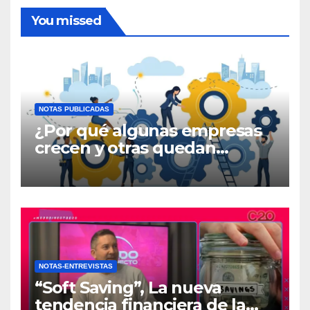
You missed
NOTAS PUBLICADAS
¿Por qué algunas empresas
crecen y otras quedan
atrapadas en el día a día?
NOTAS-ENTREVISTAS
“Soft Saving”, La nueva
tendencia financiera de la