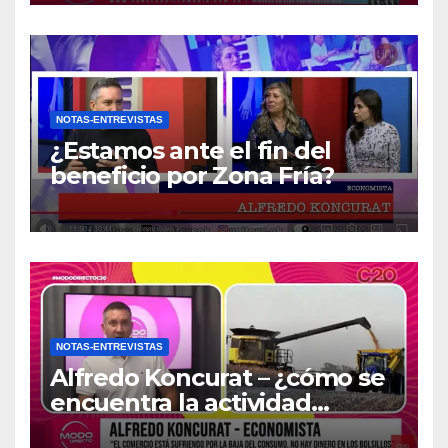
NOTAS-ENTREVISTAS
¿Estamos ante el fin del
beneficio por Zona Fría?
NOTAS-ENTREVISTAS
Alfredo Koncurat – ¿cómo se
encuentra la actividad
económica del país?