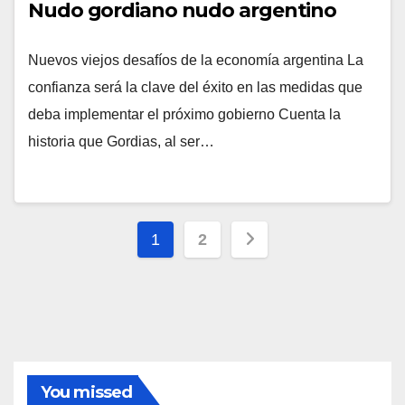
Nudo gordiano nudo argentino
Nuevos viejos desafíos de la economía argentina La
confianza será la clave del éxito en las medidas que
deba implementar el próximo gobierno Cuenta la
historia que Gordias, al ser…
Paginación
1
2
de
entradas
You missed