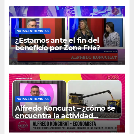
NOTAS-ENTREVISTAS
¿Estamos ante el fin del
beneficio por Zona Fría?
NOTAS-ENTREVISTAS
Alfredo Koncurat – ¿cómo se
encuentra la actividad
económica del país?