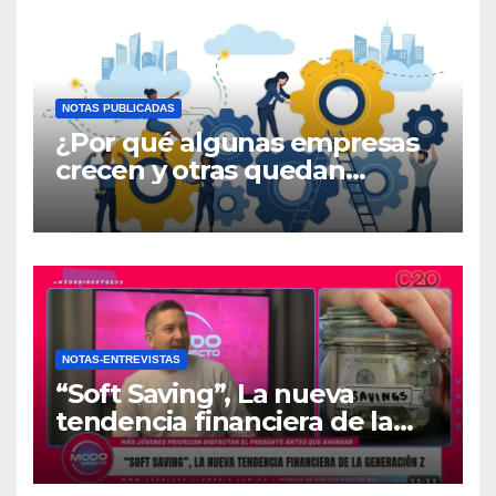
NOTAS PUBLICADAS
¿Por qué algunas empresas
crecen y otras quedan
atrapadas en el día a día?
NOTAS-ENTREVISTAS
“Soft Saving”, La nueva
tendencia financiera de la
generación Z