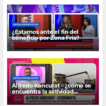
NOTAS-ENTREVISTAS
¿Estamos ante el fin del
beneficio por Zona Fría?
NOTAS-ENTREVISTAS
Alfredo Koncurat – ¿cómo se
encuentra la actividad
económica del país?