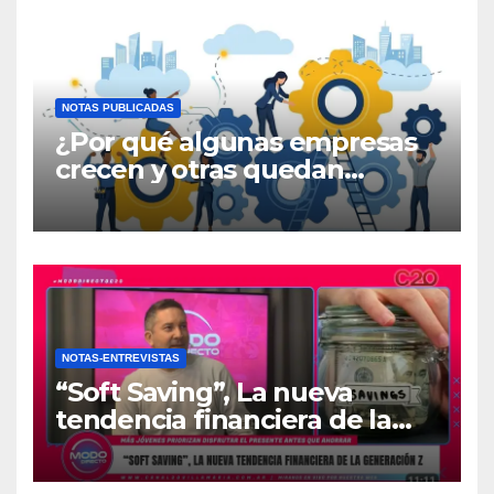
NOTAS PUBLICADAS
¿Por qué algunas empresas
crecen y otras quedan
atrapadas en el día a día?
NOTAS-ENTREVISTAS
“Soft Saving”, La nueva
tendencia financiera de la
generación Z