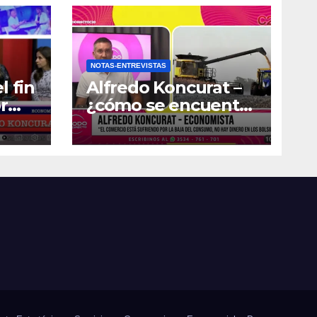
NOTAS-ENTREVISTAS
l fin
Alfredo Koncurat –
r
¿cómo se encuentra
la actividad
económica del país?