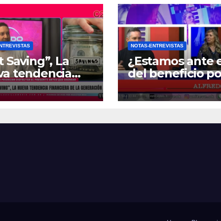
NTREVISTAS
NOTAS-ENTREVISTAS
t Saving”, La
¿Estamos ante e
va tendencia
del beneficio po
nciera de la
Zona Fría?
ración Z