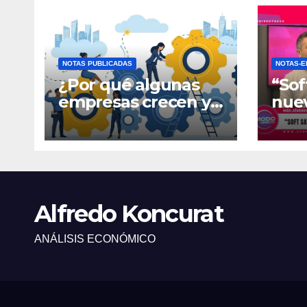
NOTAS PUBLICADAS
NOTAS-E
¿Por qué algunas
“Sof
empresas crecen y
nue
otras quedan
fina
atrapadas en el día
gene
a día?
Alfredo Koncurat
ANÁLISIS ECONÓMICO