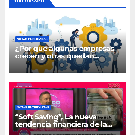
You missed
NOTAS PUBLICADAS
¿Por qué algunas empresas
crecen y otras quedan
atrapadas en el día a día?
NOTAS-ENTREVISTAS
“Soft Saving”, La nueva
tendencia financiera de la
generación Z