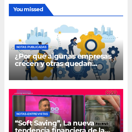
You missed
NOTAS PUBLICADAS
¿Por qué algunas empresas
crecen y otras quedan
atrapadas en el día a día?
NOTAS-ENTREVISTAS
“Soft Saving”, La nueva
tendencia financiera de la