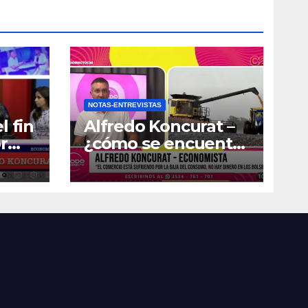
NOTAS-ENTREVISTAS
l fin
Alfredo Koncurat –
r
¿cómo se encuentra
la actividad
económica del país?