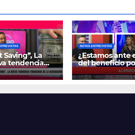
NTREVISTAS
NOTAS-ENTREVISTAS
t Saving”, La
¿Estamos ante e
va tendencia
del beneficio po
nciera de la
Zona Fría?
ración Z