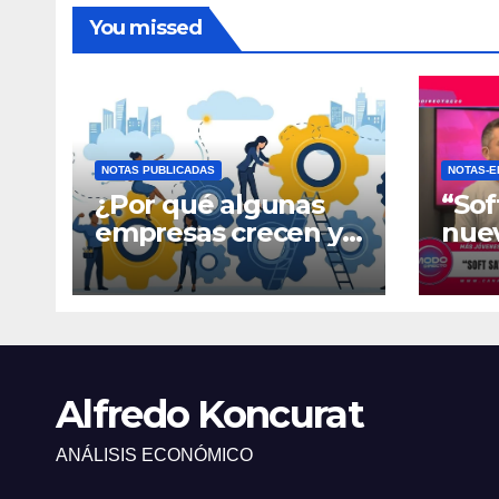
You missed
NOTAS PUBLICADAS
NOTAS-E
¿Por qué algunas
“Sof
empresas crecen y
nue
otras quedan
fina
atrapadas en el día
gene
a día?
Alfredo Koncurat
ANÁLISIS ECONÓMICO