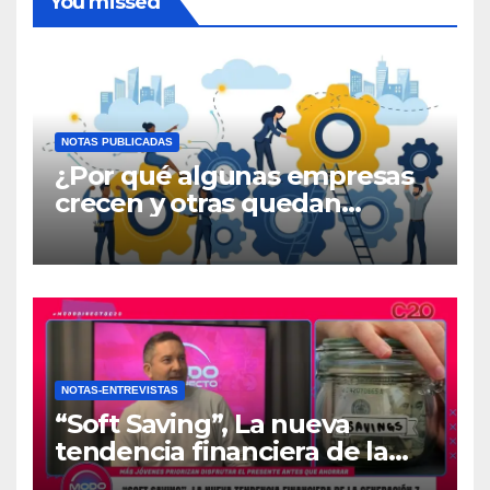
You missed
NOTAS PUBLICADAS
¿Por qué algunas empresas
crecen y otras quedan
atrapadas en el día a día?
NOTAS-ENTREVISTAS
“Soft Saving”, La nueva
tendencia financiera de la
generación Z