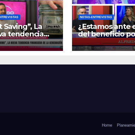
NTREVISTAS
NOTAS-ENTREVISTAS
t Saving”, La
¿Estamos ante e
va tendencia
del beneficio po
nciera de la
Zona Fría?
ración Z
Home
Planeamie