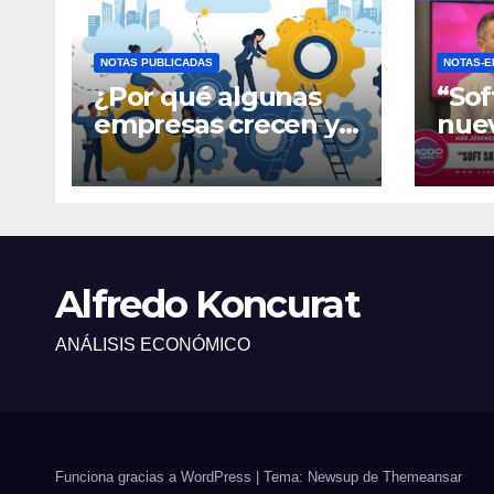
NOTAS PUBLICADAS
NOTAS-E
¿Por qué algunas
“Sof
empresas crecen y
nue
otras quedan
fina
atrapadas en el día
gene
a día?
Alfredo Koncurat
ANÁLISIS ECONÓMICO
Funciona gracias a WordPress
|
Tema: Newsup de
Themeansar