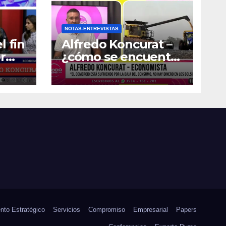
NOTAS-ENTREVISTAS
l fin
Alfredo Koncurat –
r
¿cómo se encuentra
la actividad
económica del país?
nto Estratégico
Servicios
Compromiso
Empresarial
Papers