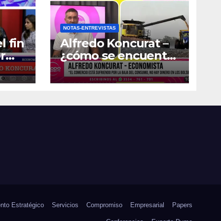
NOTAS-ENTREVISTAS
l fin
Alfredo Koncurat –
r
¿cómo se encuentra
la actividad
económica del país?
nto Estratégico
Servicios
Compromiso
Empresarial
Papers