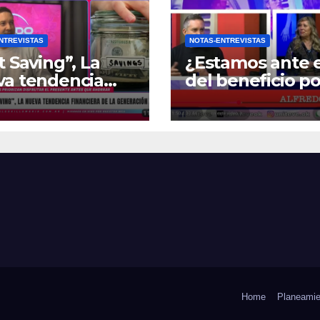
NTREVISTAS
NOTAS-ENTREVISTAS
t Saving”, La
¿Estamos ante e
va tendencia
del beneficio po
nciera de la
Zona Fría?
ración Z
Home
Planeamie