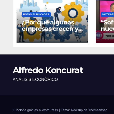
NOTAS PUBLICADAS
NOTAS-E
¿Por qué algunas
“Sof
empresas crecen y
nue
otras quedan
fina
atrapadas en el día
gene
a día?
Alfredo Koncurat
ANÁLISIS ECONÓMICO
Funciona gracias a WordPress
|
Tema: Newsup de
Themeansar