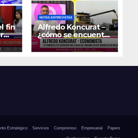
NOTAS-ENTREVISTAS
l fin
Alfredo Koncurat –
r
¿cómo se encuentra
la actividad
económica del país?
nto Estratégico
Servicios
Compromiso
Empresarial
Papers