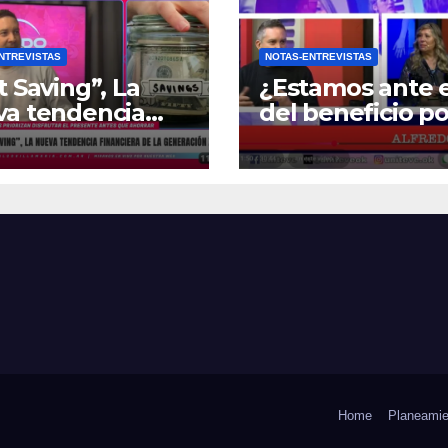
NTREVISTAS
NOTAS-ENTREVISTAS
t Saving”, La
¿Estamos ante e
va tendencia
del beneficio po
nciera de la
Zona Fría?
ración Z
Home
Planeamie