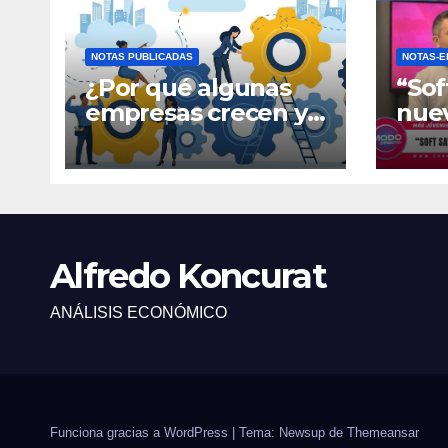
NOTAS PUBLICADAS
NOTAS-E
¿Por qué algunas
“Sof
empresas crecen y
nue
otras quedan
fina
atrapadas en el día
gene
a día?
Alfredo Koncurat
ANÁLISIS ECONÓMICO
Funciona gracias a WordPress
|
Tema: Newsup de
Themeansar