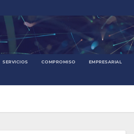
SERVICIOS
COMPROMISO
EMPRESARIAL