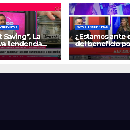
NTREVISTAS
NOTAS-ENTREVISTAS
t Saving”, La
¿Estamos ante e
va tendencia
del beneficio po
nciera de la
Zona Fría?
ración Z