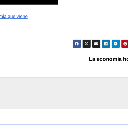
o
La economía h