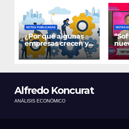
NOTAS PUBLICADAS
NOTAS-E
¿Por qué algunas
“Sof
empresas crecen y
nue
otras quedan
fina
atrapadas en el día
gene
a día?
Alfredo Koncurat
ANÁLISIS ECONÓMICO