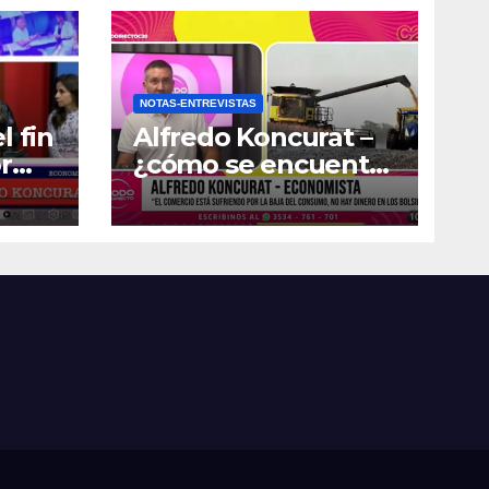
NOTAS-ENTREVISTAS
l fin
Alfredo Koncurat –
r
¿cómo se encuentra
la actividad
económica del país?