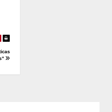
ticas
os”