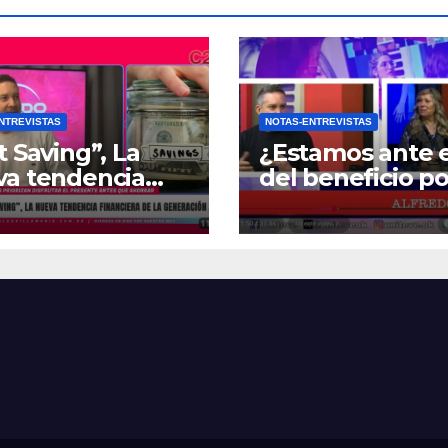
NTREVISTAS
NOTAS-ENTREVISTAS
t Saving”, La
¿Estamos ante e
va tendencia
del beneficio po
nciera de la
Zona Fría?
ración Z