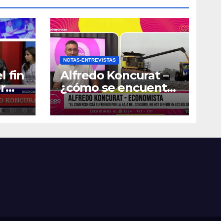
NOTAS-ENTREVISTAS
l fin
Alfredo Koncurat –
r
¿cómo se encuentra
la actividad
económica del país?