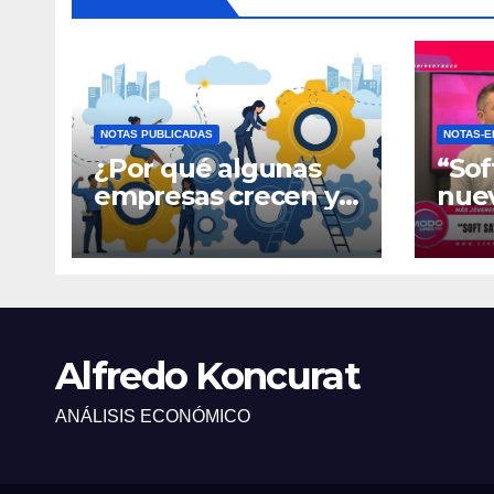
NOTAS PUBLICADAS
NOTAS-E
¿Por qué algunas
“Sof
empresas crecen y
nue
otras quedan
fina
atrapadas en el día
gene
a día?
Alfredo Koncurat
ANÁLISIS ECONÓMICO