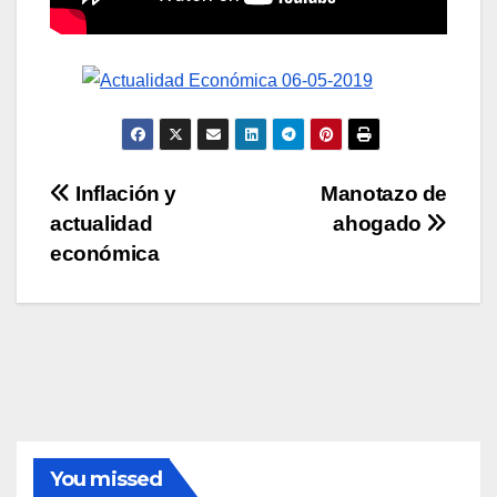
Navegación
Inflación y
Manotazo de
actualidad
ahogado
de
económica
entradas
You missed