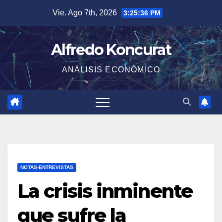
Saltar
Vie. Ago 7th, 2026
3:25:37 PM
al
contenido
Alfredo Koncurat
ANÁLISIS ECONÓMICO
NOTAS-ENTREVISTAS
La crisis inminente
que sufre la