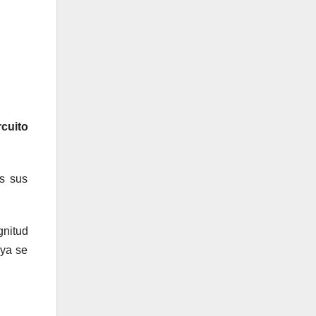
rcuito
os sus
gnitud
 ya se