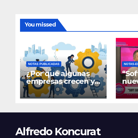
You missed
NOTAS PUBLICADAS
NOTAS-E
¿Por qué algunas
“Sof
empresas crecen y
nue
otras quedan
fina
atrapadas en el día
gene
a día?
Alfredo Koncurat