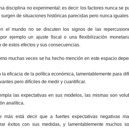
na disciplina no experimental; es decir: los factores nunca se 
s surgen de situaciones históricas parecidas pero nunca iguales
 en el mundo no se discuten los signos de las repercusion
r ejemplo un ajuste fiscal o una flexibilización monetari
do de estos efectos y sus consecuencias.
o como muchas veces se ha hecho mención en este espacio dep
la eficacia de la política económica, lamentablemente para difi
antes pero difíciles de medir y cuantificar.
empla las expectativas en sus modelos, las mismas son volu
ón analítica.
de más está decir que a fuertes expectativas negativas ma
lograr éxitos con sus medidas, y lamentablemente muchos s