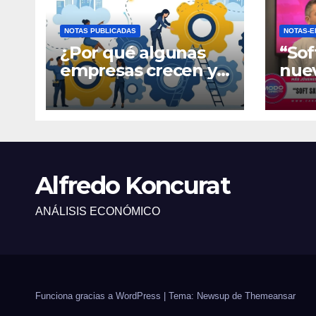
NOTAS PUBLICADAS
NOTAS-E
¿Por qué algunas
“Sof
empresas crecen y
nue
otras quedan
fina
atrapadas en el día
gene
a día?
Alfredo Koncurat
ANÁLISIS ECONÓMICO
Funciona gracias a WordPress
|
Tema: Newsup de
Themeansar