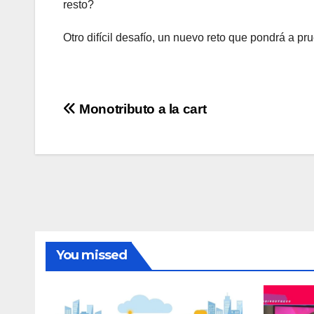
resto?
Otro difícil desafío, un nuevo reto que pondrá a pr
Navegación
Monotributo a la cart
de
entradas
You missed