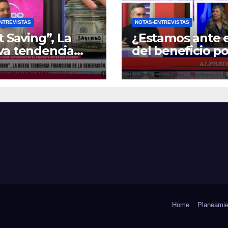
NTREVISTAS
NOTAS-ENTREVISTAS
t Saving”, La
¿Estamos ante e
va tendencia
del beneficio po
nciera de la
Zona Fría?
ración Z
Home
Planeamie