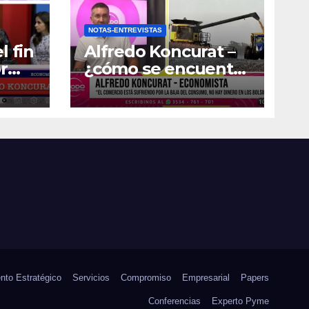
NOTAS-ENTREVISTAS
l fin
Alfredo Koncurat –
r
¿cómo se encuentra
la actividad
económica del país?
nto Estratégico
Servicios
Compromiso
Empresarial
Papers
Conferencias
Experto Pyme