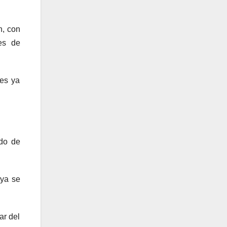
n, con
es de
ses ya
ado de
 ya se
ar del