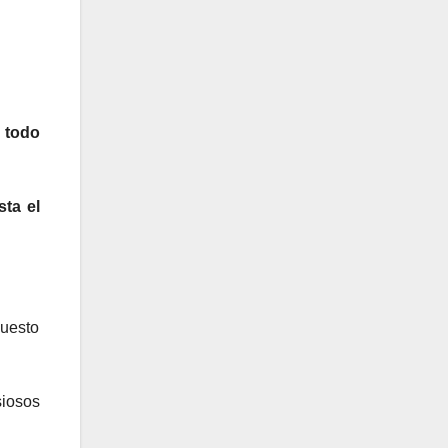
 todo
sta el
puesto
siosos