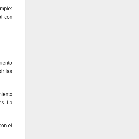
imple:
al con
miento
ir las
miento
es. La
con el