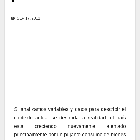
SEP 17, 2012
Con la inflación en el tapete, la argentina se
abre camino nuevamente a la senda de
expansión.
Las perspectivas de crecimiento para el país
son alentadoras, pero con exacerbadas subas
de precios.
Si analizamos variables y datos para describir el
contexto actual se desnuda la realidad: el país
está creciendo nuevamente alentado
principalmente por un pujante consumo de bienes