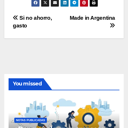
Navegación
Si no ahorro,
Made in Argentina
gasto
de
entradas
You missed
NOTAS PUBLICADAS