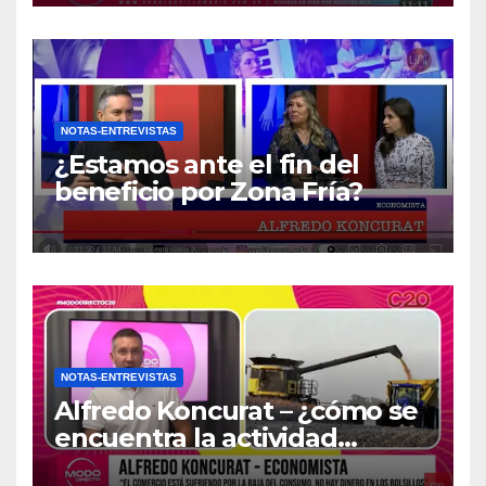
NOTAS-ENTREVISTAS
¿Estamos ante el fin del
beneficio por Zona Fría?
NOTAS-ENTREVISTAS
Alfredo Koncurat – ¿cómo se
encuentra la actividad
económica del país?