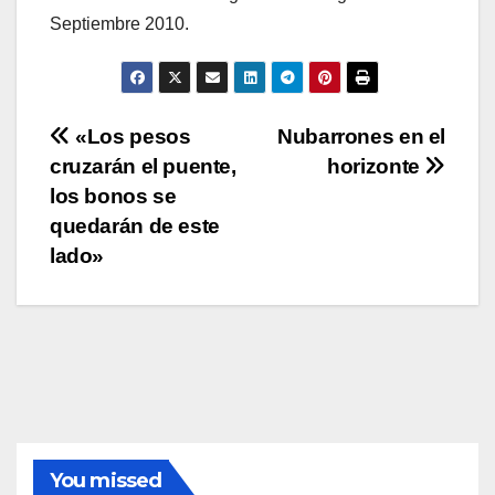
Septiembre 2010.
Navegación
«Los pesos
Nubarrones en el
cruzarán el puente,
horizonte
de
los bonos se
entradas
quedarán de este
lado»
You missed