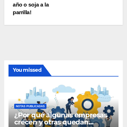
año o soja a la
de
parrilla!
entradas
You missed
NOTAS PUBLICADAS
¿Por qué algunas empresas
crecen y otras quedan