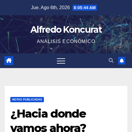
Saltar
Jue. Ago 6th, 2026
8:05:45 AM
al
contenido
Alfredo Koncurat
ANÁLISIS ECONÓMICO
NOTAS PUBLICADAS
¿Hacia donde
vamos ahora?