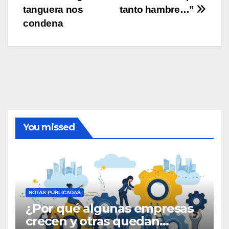
tanguera nos
tanto hambre…”
de
condena
entradas
You missed
NOTAS PUBLICADAS
¿Por qué algunas empresas
crecen y otras quedan