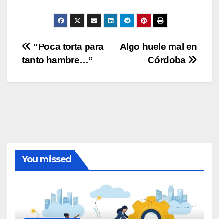
Navegación
“Poca torta para
Algo huele mal en
tanto hambre…”
Córdoba
de
entradas
You missed